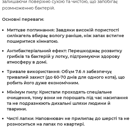
залишаючи поверхню сухою та чистою, що запобігає
розмноженню бактерій.
Основні переваги:
Миттєве поглинання:
Завдяки високій пористості
силікагель вбирає вологу раніше, ніж запах встигне
поширитися кімнатою.
Антибактеріальний ефект:
Перешкоджає розвитку
грибків та бактерій у лотку, підтримуючи здорову
атмосферу в домі.
Тривале використання:
Об'єм 7.6 л забезпечує
тривалий захист (до 60-70 днів для одного кота), що
робить його дуже економічним.
Мінімум пилу:
Кристали проходять спеціальне
очищення, тому вони не порошать під час насипання
та не подразнюють дихальні шляхи людини й
тварини.
Чисті лапки:
Наповнювач не прилипає до шерсті та не
розноситься на лапах по квартирі.