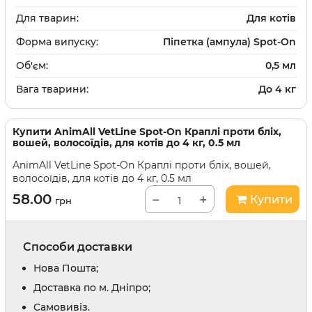
Для тварин:
Для котів
Форма випуску:
Піпетка (ампула) Spot-On
Об'єм:
0,5 мл
Вага тварини:
До 4 кг
Купити
AnimAll VetLine Spot-On Краплі проти бліх,
вошей, волосоїдів, для котів до 4 кг, 0.5 мл
AnimAll VetLine Spot-On Краплі проти бліх, вошей,
волосоїдів, для котів до 4 кг, 0.5 мл
58.00
−
+
Купити
грн
Способи доставки
Нова Пошта;
Доставка по м. Дніпро;
Cамовивіз.