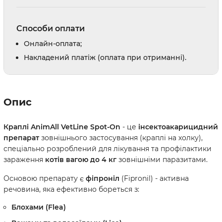
Способи оплати
Онлайн-оплата;
Накладений платіж (оплата при отриманні).
Опис
Краплі AnimAll VetLine Spot-On
- це
інсектоакарицидний
препарат
зовнішнього застосування (краплі на холку),
спеціально розроблений для лікування та профілактики
зараження
котів вагою до 4 кг
зовнішніми паразитами.
Основою препарату є
фіпроніл
(Fipronil) - активна
речовина, яка ефективно бореться з:
Блохами
(Flea)