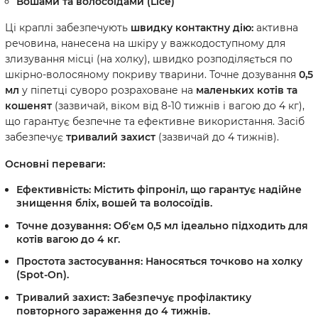
Вошами та волосоїдами
(Lice)
Ці краплі забезпечують
швидку контактну дію:
активна
речовина, нанесена на шкіру у важкодоступному для
злизування місці (на холку), швидко розподіляється по
шкірно-волосяному покриву тварини. Точне дозування
0,5
мл
у піпетці суворо розраховане на
маленьких котів та
кошенят
(зазвичай, віком від 8-10 тижнів і вагою до 4 кг),
що гарантує безпечне та ефективне використання. Засіб
забезпечує
тривалий захист
(зазвичай до 4 тижнів).
Основні переваги:
Ефективність:
Містить фіпроніл, що гарантує надійне
знищення бліх, вошей та волосоїдів.
Точне дозування:
Об'єм 0,5 мл ідеально підходить для
котів вагою до 4 кг.
Простота застосування:
Наносяться точково на холку
(Spot-On).
Тривалий захист:
Забезпечує профілактику
повторного зараження до 4 тижнів.