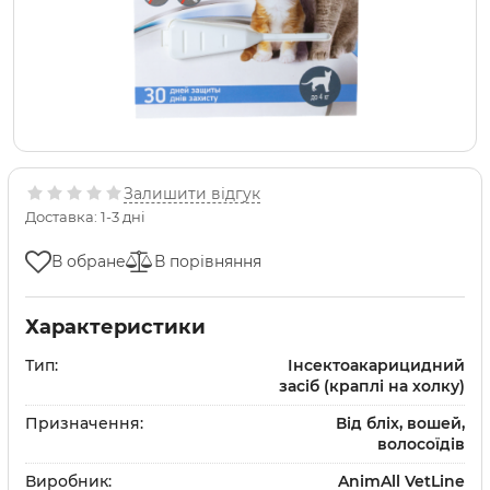
Залишити відгук
Доставка: 1-3 дні
В обране
В порівняння
Характеристики
Тип:
Інсектоакарицидний
засіб (краплі на холку)
Призначення:
Від бліх, вошей,
волосоїдів
Виробник:
AnimAll VetLine