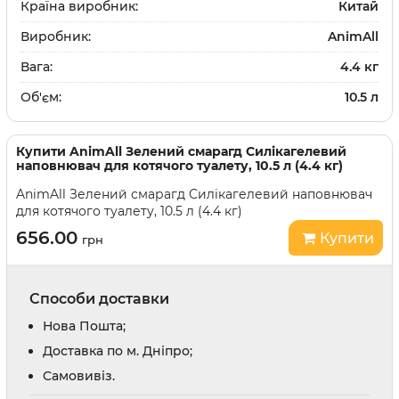
Країна виробник:
Китай
Виробник:
AnimAll
Вага:
4.4 кг
Об'єм:
10.5 л
Купити
AnimAll Зелений смарагд Силікагелевий
наповнювач для котячого туалету, 10.5 л (4.4 кг)
AnimAll Зелений смарагд Силікагелевий наповнювач
для котячого туалету, 10.5 л (4.4 кг)
656.00
Купити
грн
Способи доставки
Нова Пошта;
Доставка по м. Дніпро;
Cамовивіз.