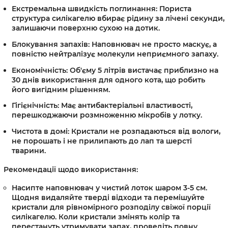
Екстремальна швидкість поглинання:
Пориста
структура силікагелю вбирає рідину за лічені секунди,
залишаючи поверхню сухою на дотик.
Блокування запахів:
Наповнювач не просто маскує, а
повністю нейтралізує молекули неприємного запаху.
Економічність:
Об'єму 5 літрів вистачає приблизно на
30 днів використання для одного кота, що робить
його вигідним рішенням.
Гігієнічність:
Має антибактеріальні властивості,
перешкоджаючи розмноженню мікробів у лотку.
Чистота в домі:
Кристали не розпадаються від вологи,
не порошать і не прилипають до лап та шерсті
тварини.
Рекомендації щодо використання:
Насипте наповнювач у чистий лоток шаром 3-5 см.
Щодня видаляйте тверді відходи та перемішуйте
кристали для рівномірного розподілу свіжої порції
силікагелю. Коли кристали змінять колір та
перестануть утримувати запах, проведіть повну