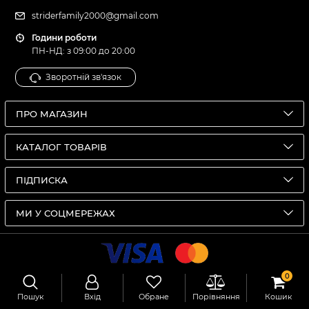
striderfamily2000@gmail.com
Години роботи
ПН-НД: з 09:00 до 20:00
Зворотній зв'язок
ПРО МАГАЗИН
КАТАЛОГ ТОВАРІВ
ПІДПИСКА
МИ У СОЦМЕРЕЖАХ
0
© Зоологічний універсальний інтернет-магазин
ZooStrider ©
2026
Пошук
Вхід
Обране
Порівняння
Кошик