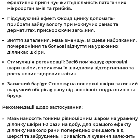
ефективно пригнічує життєдіяльність патогенних
мікроорганізмів та грибків.
Підсушуючий ефект:
Оксид цинку допомагає
прибрати зайву вологу при мокнучих ранах та
дерматитах, прискорюючи загоєння.
Зняття запалення:
Мазь зменшує місцеве набрякання,
почервоніння та больові відчуття на уражених
ділянках шкіри.
Стимуляція регенерації:
Засіб пом'якшує ороговілі
шари шкіри, сприяючи їх швидкому відторгненню та
росту нових здорових клітин.
Захисний бар'єр:
Створює на поверхні шкіри захисний
шар, який оберігає рану від зовнішніх подразників та
бруду.
Рекомендації щодо застосування:
Мазь наносять тонким рівномірним шаром на уражену
ділянку шкіри 1-2 рази на добу. Для кращого ефекту
ділянку навколо рани попередньо очищають від
шерсті та забруднень. Тривалість лікування залежить