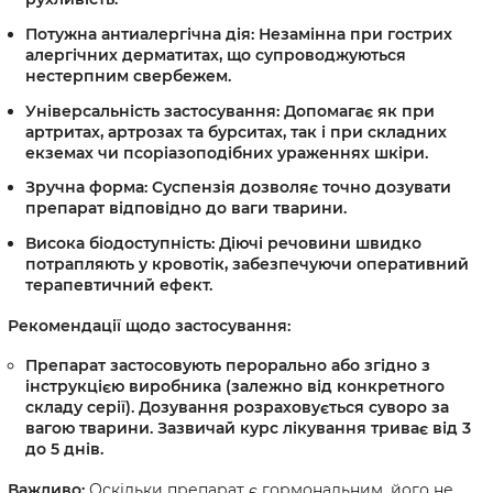
Потужна антиалергічна дія:
Незамінна при гострих
алергічних дерматитах, що супроводжуються
нестерпним свербежем.
Універсальність застосування:
Допомагає як при
артритах, артрозах та бурситах, так і при складних
екземах чи псоріазоподібних ураженнях шкіри.
Зручна форма:
Суспензія дозволяє точно дозувати
препарат відповідно до ваги тварини.
Висока біодоступність:
Діючі речовини швидко
потрапляють у кровотік, забезпечуючи оперативний
терапевтичний ефект.
Рекомендації щодо застосування:
Препарат застосовують перорально або згідно з
інструкцією виробника (залежно від конкретного
складу серії). Дозування розраховується суворо за
вагою тварини. Зазвичай курс лікування триває від 3
до 5 днів.
Важливо:
Оскільки препарат є гормональним, його не