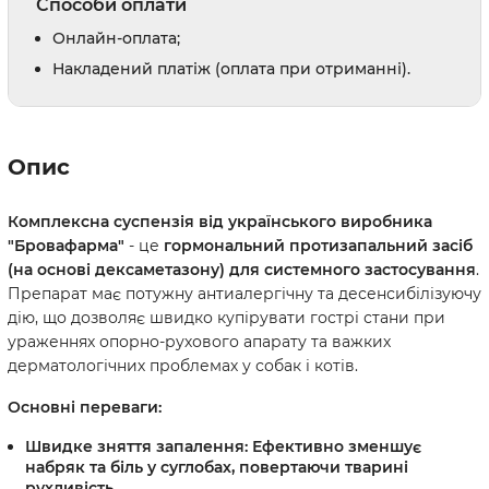
Способи оплати
Онлайн-оплата;
Накладений платіж (оплата при отриманні).
Опис
Комплексна суспензія від українського виробника
"Бровафарма"
- це
гормональний протизапальний засіб
(на основі дексаметазону) для системного застосування
.
Препарат має потужну антиалергічну та десенсибілізуючу
дію, що дозволяє швидко купірувати гострі стани при
ураженнях опорно-рухового апарату та важких
дерматологічних проблемах у собак і котів.
Основні переваги:
Швидке зняття запалення:
Ефективно зменшує
набряк та біль у суглобах, повертаючи тварині
рухливість.