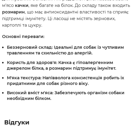
м'ясо
качки
, яке багате на білок. До складу також входить
розмарин
, що має антиоксидантні властивості та сприяє
підтримці імунітету. Ці ласощі не містять зернових,
картоплі та цукру.
Основні переваги:
Беззерновий склад:
Ідеальні для собак із чутливим
травленням та схильністю до алергій.
Користь для здоров'я:
Качка є гіпоалергенним
джерелом білка, а розмарин підтримує імунітет.
М'яка текстура:
Напівволога консистенція робить їх
придатними для собак різного віку.
Високий вміст м'яса:
Забезпечують організм собаки
необхідним білком.
Відгуки