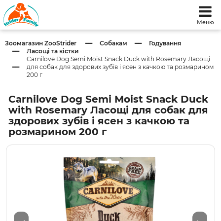
Меню
Зоомагазин ZooStrider
Собакам
Годування
Ласощі та кістки
Carnilove Dog Semi Moist Snack Duck with Rosemary Ласощі
для собак для здорових зубів і ясен з качкою та розмарином
200 г
Carnilove Dog Semi Moist Snack Duck
with Rosemary Ласощі для собак для
здорових зубів і ясен з качкою та
розмарином 200 г