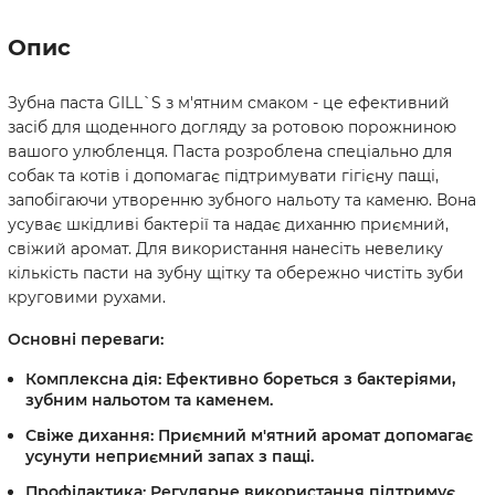
Опис
Зубна паста GILL`S з м'ятним смаком - це ефективний
засіб для щоденного догляду за ротовою порожниною
вашого улюбленця. Паста розроблена спеціально для
собак та котів і допомагає підтримувати гігієну пащі,
запобігаючи утворенню зубного нальоту та каменю. Вона
усуває шкідливі бактерії та надає диханню приємний,
свіжий аромат. Для використання нанесіть невелику
кількість пасти на зубну щітку та обережно чистіть зуби
круговими рухами.
Основні переваги:
Комплексна дія:
Ефективно бореться з бактеріями,
зубним нальотом та каменем.
Свіже дихання:
Приємний м'ятний аромат допомагає
усунути неприємний запах з пащі.
Профілактика:
Регулярне використання підтримує