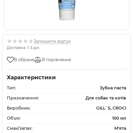
Залишити відгук
Доставка: 1-3 дні
В обране
В порівняння
Характеристики
Тип:
Зубна паста
Призначення:
Для собак та котів
Виробник:
GILL`S, CROCI
Об'єм:
100 мл
Смак/запах:
М'ята