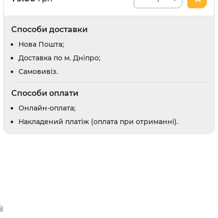
Відлякувачі та засоби від погризів
Засоби для привчання
Способи доставки
и
Заспокійливі засоби
Шампуні
Нова Пошта;
Доставка по м. Дніпро;
Доглядова косметика
Cамовивіз.
Парфуми і одеколони
Способи оплати
Онлайн-оплата;
Накладений платіж (оплата при отриманні).
оби
рати
 вух
в
препарати
ї