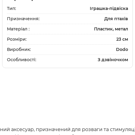
и
Шампуні
Тип:
Іграшка-підвіска
та щітки
Доглядова косметика
Призначення:
Для птахів
и
Парфуми та одеколон
Засоби для дому
Матеріал :
Пластик, метал
ки
та щітки
Розміри:
23 см
Виробник:
Dodo
Особливості:
З дзвіночком
Вітаміни та добавки
Протипаразитарні зас
Дерматологічні препа
Препарати для очей та
Препарати для суглобі
Гастроентерологічні 
ивний аксесуар, призначений для розваги та стимуляці