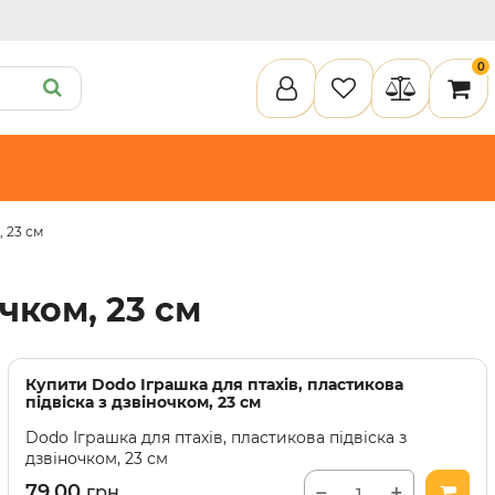
0
, 23 см
ету
Пелюшки та підгузки
Кігтеточки
Засоби для догляду
Наповнювачи для клітки
чком, 23 см
илки
Туалети та аксесуари
Спальні місця
Інструменти для догляду
Засоби для догляду
Наповнювачі для клітки
Купити
Dodo Іграшка для птахів, пластикова
підвіска з дзвіночком, 23 см
Dodo Іграшка для птахів, пластикова підвіска з
дзвіночком, 23 см
79.00
−
+
грн