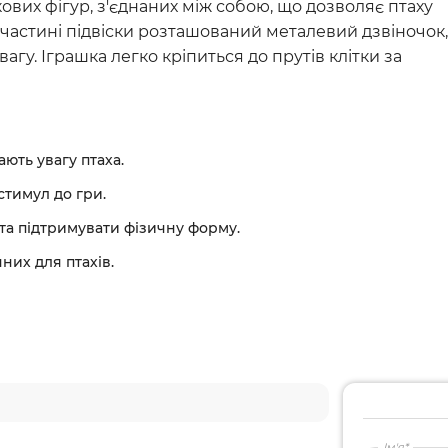
Серцево-судинні преп
ових фігур, з'єднаних між собою, що дозволяє птаху
 частині підвіски розташований металевий дзвіночок,
Урологічні препарати
гу. Іграшка легко кріпиться до прутів клітки за
Стоматологічні засоби
Антибіотики
Ветеринарні аксесуар
ють увагу птаха.
стимул до гри.
та підтримувати фізичну форму.
них для птахів.
Ім'я*