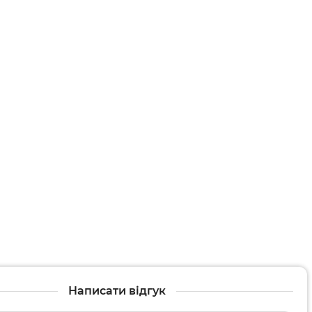
арати
и
Написати відгук