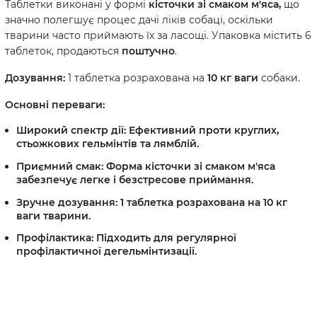
Таблетки виконані у формі
кісточки зі смаком м'яса,
що
значно полегшує процес дачі ліків собаці, оскільки
тварини часто приймають їх за ласощі. Упаковка містить 6
таблеток, продаються
поштучно
.
Дозування:
1 таблетка розрахована на
10 кг ваги
собаки.
Основні переваги:
Широкий спектр дії:
Ефективний проти
круглих,
стьожкових гельмінтів та лямблій
.
Приємний смак:
Форма
кісточки зі смаком м'яса
забезпечує легке і безстресове приймання.
Зручне дозування:
1 таблетка розрахована на
10 кг
ваги
тварини.
Профілактика:
Підходить для
регулярної
профілактичної дегельмінтизації
.