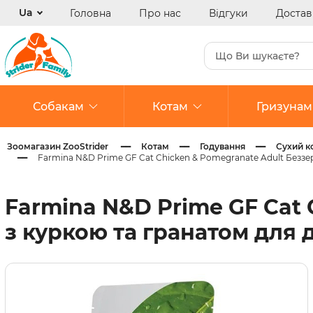
Ua
Головна
Про нас
Відгуки
Достав
Собакам
Котам
Гризунам
Зоомагазин ZooStrider
Котам
Годування
Сухий к
Farmina N&D Prime GF Cat Chicken & Pomegranate Adult Беззе
Сухий корм
Сухий корм
Корм
Корм
Корм
Іграшки
Вітаміни 
Вітаміни 
Вітаміни 
Ветеринарні дієти
Ветеринарні дієти
Замінники молока
Ласощі
Протипар
Протипар
Farmina N&D Prime GF Cat
Вологий корм
Вологий корм
Ласощі
Годівниці та поїлки
Дерматол
з куркою та гранатом для 
Ласощі та кістки
Ласощі
Годівниці та поїлки
Препарат
Миски і контейнери для корму
Миски і контейнери для корму
Гастроен
Іграшки
Урологіч
Іграшки
Ветерина