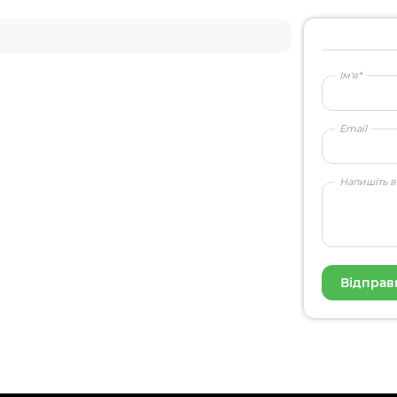
Ім'я*
Email
Напишіть в