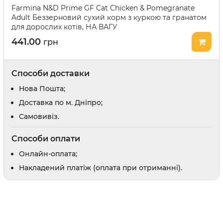
Farmina N&D Prime GF Cat Chicken & Pomegranate
Відлякувачі та засоби від погризів
Adult Беззерновий сухий корм з куркою та гранатом
Засоби для привчання
для дорослих котів, НА ВАГУ
441.00
грн
и
Заспокійливі засоби
Шампуні
Доглядова косметика
Способи доставки
Парфуми і одеколони
Нова Пошта;
Доставка по м. Дніпро;
Cамовивіз.
Способи оплати
оби
Онлайн-оплата;
рати
Накладений платіж (оплата при отриманні).
 вух
в
препарати