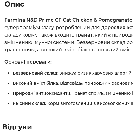
Опис
Farmina N&D Prime GF Cat Chicken & Pomegranate
суперпреміумкласу, розроблений для
дорослих ко
складу корму також входить
гранат
, який є природ
зміцненню імунної системи. Беззерновий склад роб
травленням, а високий вміст білка та низький вмі
Основні переваги:
Беззерновий склад:
Знижує ризик харчових алергій т
Високий вміст білка:
Відповідає природним харчовим 
Природні антиоксиданти:
Гранат сприяє зміцненню і
Якісний склад:
Корм виготовлений з високоякісних ін
Відгуки