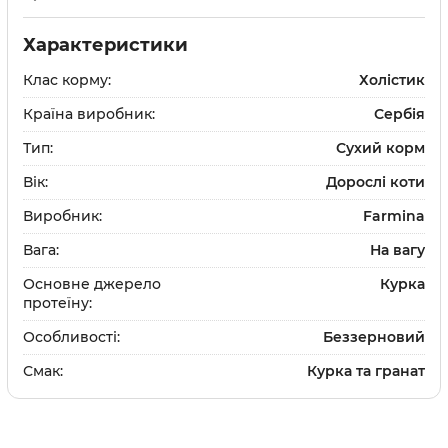
и
Шампуні
Характеристики
та щітки
Доглядова косметика
Клас корму:
Холістик
и
Парфуми та одеколон
Засоби для дому
Країна виробник:
Сербія
ки
та щітки
Тип:
Сухий корм
Вік:
Дорослі коти
Виробник:
Farmina
Вітаміни та добавки
Вага:
На вагу
Протипаразитарні зас
Основне джерело
Курка
протеїну:
Дерматологічні препа
Особливості:
Беззерновий
Препарати для очей та
Смак:
Курка та гранат
Препарати для суглобі
Гастроентерологічні 