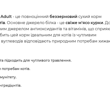
Серцево-судинні преп
Урологічні препарати
 Adult
- це повноцінний
беззерновий
сухий корм
Стоматологічні засоби
тів
. Основне джерело білка - це
свіже м'ясо курки
. Д
Антибіотики
ним джерелом антиоксидантів та вітамінів, що сприя
Ветеринарні аксесуар
ить цей корм ідеальним для котів із чутливим
ст вуглеводів відповідають природним потребам хижак
а підходить для чутливого травлення.
потребам котів.
мунітету.
гредієнтів.