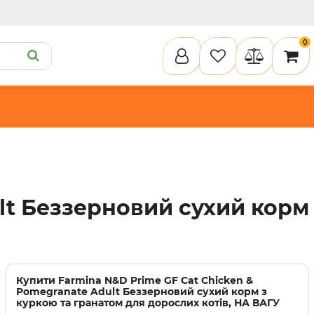
0
ету
Пелюшки та підгузки
Кігтеточки
Засоби для догляду
Наповнювачи для клітки
илки
Туалети та аксесуари
Спальні місця
Інструменти для догляду
lt Беззерновий сухий корм
Засоби для догляду
Наповнювачі для клітки
Купити
Farmina N&D Prime GF Cat Chicken &
Pomegranate Adult Беззерновий сухий корм з
куркою та гранатом для дорослих котів, НА ВАГУ