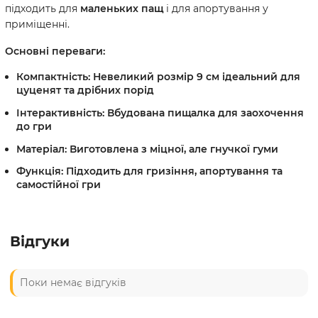
підходить для
маленьких пащ
і для апортування у
приміщенні.
Основні переваги:
Компактність:
Невеликий розмір
9 см
ідеальний для
цуценят та дрібних порід
Інтерактивність:
Вбудована
пищалка
для заохочення
до гри
Матеріал:
Виготовлена з
міцної, але гнучкої гуми
Функція:
Підходить для
гризіння, апортування та
самостійної гри
Відгуки
Поки немає відгуків