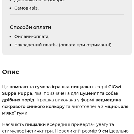
Cамовивіз.
Способи оплати
Онлайн-оплата;
Накладений платіж (оплата при отриманні).
Опис
Це
компактна гумова іграшка-пищалка
із серії
GiGwi
Suppa Puppa
, яка, призначена для
цуценят та собак
дрібних порід
. Іграшка виконана у формі
ведмедика
яскравого синього кольору
та виготовлена з
міцної, але
м'якої гуми
.
Наявність
пищалки
всередині привертає увагу та
стимулює інстинкт гри. Невеликий розмір
9 см
ідеально