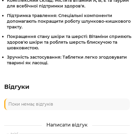
Комплексний склад:
Містить вітаміни A, B, E та таурин
для всебічної підтримки здоров'я.
Підтримка травлення:
Спеціальні компоненти
допомагають покращити роботу шлунково-кишкового
тракту.
Покращення стану шкіри та шерсті:
Вітаміни сприяють
здоров'ю шкіри та роблять шерсть блискучою та
шовковистою.
Зручність застосування:
Таблетки легко згодовувати
тварині як ласощі.
Відгуки
Поки немає відгуків
Написати відгук
Ім'я*