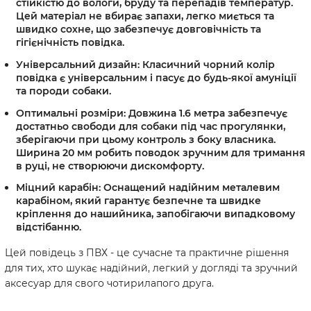
стійкістю до вологи, бруду та перепадів температур.
Цей матеріал не вбирає запахи, легко миється та
швидко сохне, що забезпечує довговічність та
гігієнічність повідка.
Універсальний дизайн:
Класичний чорний колір
повідка є універсальним і пасує до будь-якої амуніції
та породи собаки.
Оптимальні розміри:
Довжина 1.6 метра забезпечує
достатньо свободи для собаки під час прогулянки,
зберігаючи при цьому контроль з боку власника.
Ширина 20 мм робить поводок зручним для тримання
в руці, не створюючи дискомфорту.
Міцний карабін:
Оснащений надійним металевим
карабіном, який гарантує безпечне та швидке
кріплення до нашийника, запобігаючи випадковому
відстібанню.
Цей повідець з ПВХ - це сучасне та практичне рішення
для тих, хто шукає надійний, легкий у догляді та зручний
аксесуар для свого чотирилапого друга.