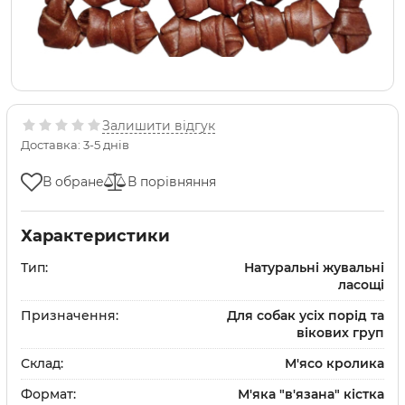
Залишити відгук
Доставка: 3-5 днів
В обране
В порівняння
Характеристики
Тип:
Натуральні жувальні
ласощі
Призначення:
Для собак усіх порід та
вікових груп
Склад:
М'ясо кролика
Формат:
М'яка "в'язана" кістка