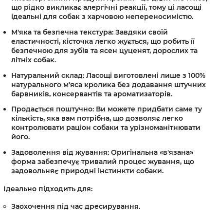
що рідко викликає алергічні реакції, тому ці ласощі
ідеальні для собак з харчовою непереносимістю.
М'яка та безпечна текстура:
Завдяки своїй
еластичності, кісточка легко жується, що робить її
безпечною для зубів та ясен цуценят, дорослих та
літніх собак.
Натуральний склад:
Ласощі виготовлені лише з 100%
натурального м'яса кролика без додавання штучних
барвників, консервантів та ароматизаторів.
Продається поштучно:
Ви можете придбати саме ту
кількість, яка вам потрібна, що дозволяє легко
контролювати раціон собаки та урізноманітнювати
його.
Задоволення від жування:
Оригінальна «в'язана»
форма забезпечує тривалий процес жування, що
задовольняє природні інстинкти собаки.
Ідеально підходить для:
Заохочення під час дресирування.