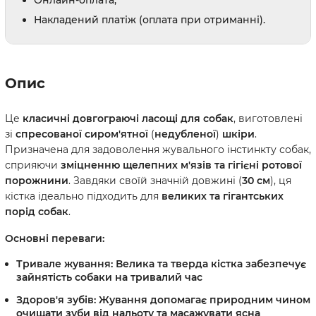
Онлайн-оплата;
Накладений платіж (оплата при отриманні).
Опис
Це
класичні довгограючі ласощі для собак
, виготовлені
зі
спресованої сиром'ятної
(
недубленої
)
шкіри
.
Призначена для задоволення жувального інстинкту собак,
сприяючи
зміцненню щелепних м'язів та гігієні ротової
порожнини
. Завдяки своїй значній довжині (
30 см
), ця
кістка ідеально підходить для
великих та гігантських
порід собак
.
Основні переваги:
Тривале жування:
Велика та тверда кістка забезпечує
зайнятість собаки на тривалий час
Здоров'я зубів:
Жування допомагає природним чином
очищати зуби від нальоту та масажувати ясна