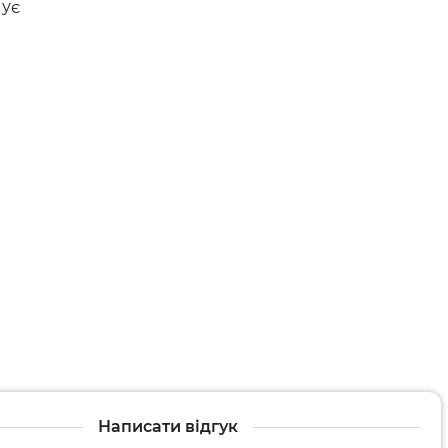
арати
чує
и
Написати відгук