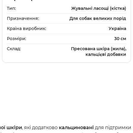
и
Шампуні
Тип:
Жувальні ласощі (кістка)
та щітки
Доглядова косметика
Призначення:
Для собак великих порід
и
Парфуми та одеколон
Засоби для дому
Країна виробник:
Україна
ки
та щітки
Розміри:
30 см
Склад:
Пресована шкіра (жила),
кальцієві добавки
Вітаміни та добавки
Протипаразитарні зас
Дерматологічні препа
Препарати для очей та
Препарати для суглобі
Гастроентерологічні 
ої шкіри
, які додатково
кальциновані
для підтримки