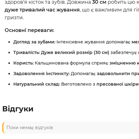
здоров'я кісток та зубів. Довжина
30 см
робить цю к
дуже тривалий час жування
, що є важливим для г
гризти.
Основні переваги:
Догляд за зубами:
Інтенсивне жування допомагає
ме
Тривалість: Дуже великий розмір (30 см)
забезпечує
Користь:
Кальцинована формула сприяє
зміцненню кі
Задоволення інстинкту:
Допомагає
задовольнити пр
Натуральний склад:
Виготовлено з
пресованої шкіри
Відгуки
Поки немає відгуків