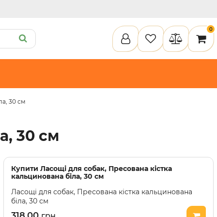
0
а, 30 см
ету
Пелюшки та підгузки
Кігтеточки
Засоби для догляду
Наповнювачи для клітки
а, 30 см
илки
Туалети та аксесуари
Спальні місця
Інструменти для догляду
Засоби для догляду
Наповнювачі для клітки
Купити
Ласощі для собак, Пресована кістка
кальцинована біла, 30 см
Ласощі для собак, Пресована кістка кальцинована
біла, 30 см
318.00
грн