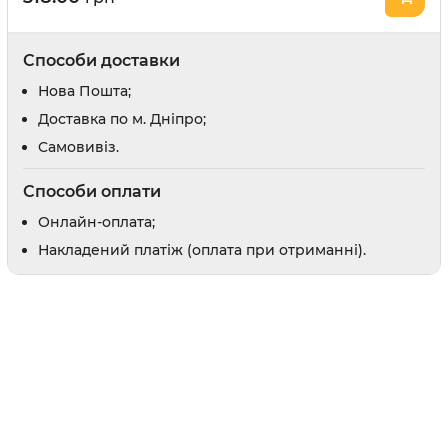
Відлякувачі та засоби від погризів
Засоби для привчання
Способи доставки
и
Заспокійливі засоби
Шампуні
Нова Пошта;
Доставка по м. Дніпро;
Доглядова косметика
Cамовивіз.
Парфуми і одеколони
Способи оплати
Онлайн-оплата;
Накладений платіж (оплата при отриманні).
оби
рати
 вух
в
препарати