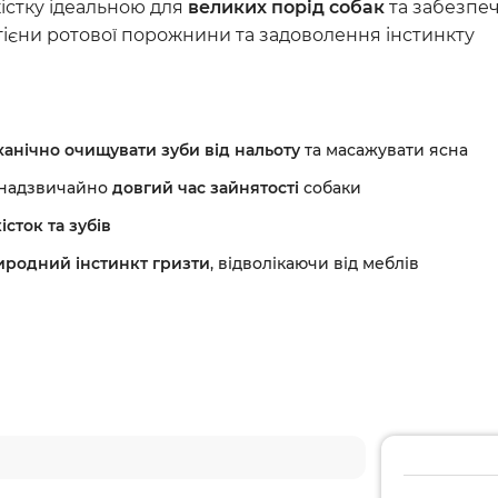
Серцево-судинні преп
істку ідеальною для
великих порід собак
та забезпе
ігієни ротової порожнини та задоволення інстинкту
Урологічні препарати
Стоматологічні засоби
Антибіотики
ханічно очищувати зуби від нальоту
та масажувати ясна
Ветеринарні аксесуар
 надзвичайно
довгий час зайнятості
собаки
сток та зубів
иродний інстинкт гризти
, відволікаючи від меблів