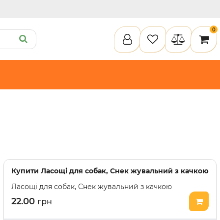
0
ету
Пелюшки та підгузки
Кігтеточки
Засоби для догляду
Наповнювачи для клітки
илки
Туалети та аксесуари
Спальні місця
Інструменти для догляду
Засоби для догляду
Наповнювачі для клітки
Купити
Ласощі для собак, Снек жувальний з качкою
Ласощі для собак, Снек жувальний з качкою
22.00
грн