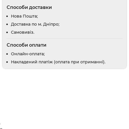
Відлякувачі та засоби від погризів
Способи доставки
Засоби для привчання
Нова Пошта;
Доставка по м. Дніпро;
и
Заспокійливі засоби
Шампуні
Cамовивіз.
Доглядова косметика
Парфуми і одеколони
Способи оплати
Онлайн-оплата;
Накладений платіж (оплата при отриманні).
оби
рати
 вух
в
препарати
д