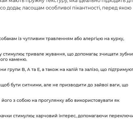
Серцево-судинні преп
чай мають пружну текстуру, яка ідеально підходить д
ясо додає ласощам особливої пікантності, перед якою
Урологічні препарати
Стоматологічні засоби
Антибіотики
собакам із чутливим травленням або алергією на курку,
Ветеринарні аксесуар
ку стимулює тривале жування, що допомагає зчищати зубн
ного каменю.
іни групи B, А та Е, а також на калій та залізо, що підтримую
щоб бути ситними, але не призводити до зайвої ваги, що
 його з собою на прогулянку або використовувати як
качки стимулює харчовий інтерес, допомагаючи переключ