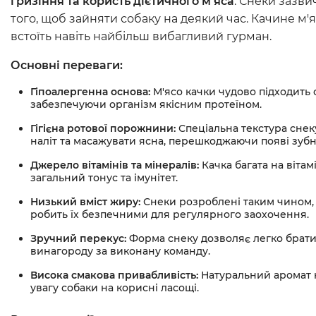
гризіння та користь дієтичного м'яса
. Снеки зазви
того, щоб зайняти собаку на деякий час. Качине м'
встоїть навіть найбільш вибагливий гурман.
Основні переваги:
Гіпоалергенна основа:
М'ясо качки чудово підходить 
забезпечуючи організм якісним протеїном.
Гігієна ротової порожнини:
Спеціальна текстура сне
наліт та масажувати ясна, перешкоджаючи появі зуб
Джерело вітамінів та мінералів:
Качка багата на вітам
загальний тонус та імунітет.
Низький вміст жиру:
Снеки розроблені таким чином, 
робить їх безпечними для регулярного заохочення.
Зручний перекус:
Форма снеку дозволяє легко брати
винагороду за виконану команду.
Висока смакова привабливість:
Натуральний аромат 
увагу собаки на корисні ласощі.