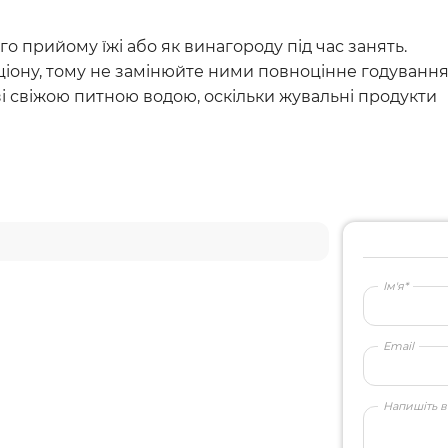
го прийому їжі або як винагороду під час занять.
ціону, тому не замінюйте ними повноцінне годування
зі свіжою питною водою, оскільки жувальні продукти
Ім'я*
Email
Напишіть в