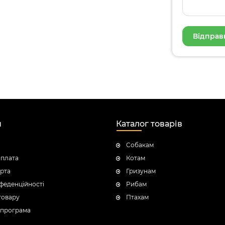
н
Каталог товарів
Собакам
оплата
Котам
рта
Гризунам
феденційності
Рибам
товару
Птахам
 програма