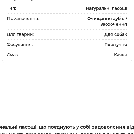
и
Шампуні
Тип:
Натуральні ласощі
та щітки
Доглядова косметика
Призначення:
Очищення зубів /
Заохочення
и
Парфуми та одеколон
Засоби для дому
Для тварин:
Для собак
ки
та щітки
Фасування:
Поштучно
Смак:
Качка
Вітаміни та добавки
Протипаразитарні зас
Дерматологічні препа
Препарати для очей та
Препарати для суглобі
Гастроентерологічні 
ональні ласощі, що поєднують у собі задоволення ві