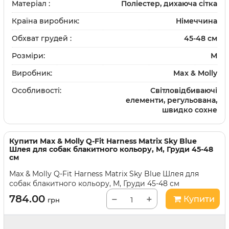
Матеріал :
Поліестер, дихаюча сітка
Країна виробник:
Німеччина
Обхват грудей :
45-48 см
Розміри:
М
Виробник:
Max & Molly
Особливості:
Світловідбиваючі
елементи, регульована,
швидко сохне
Купити
Max & Molly Q-Fit Harness Matrix Sky Blue
Шлея для собак блакитного кольору, M, Груди 45-48
см
Max & Molly Q-Fit Harness Matrix Sky Blue Шлея для
собак блакитного кольору, M, Груди 45-48 см
784.00
−
+
Купити
грн