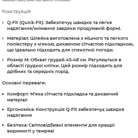
Конструкція:
Q-Fit (Quick-Fit):
Забезпечує
швидке та легке
надягання/знімання
завдяки продуманій формі.
Матеріал:
Шлейка виготовлена з
міцного та легкого
поліестеру
з
м'якою, дихаючою сітчастою підкладкою
,
що ідеально підходить для спекотної погоди.
Розмір M:
Обхват грудей
45-48 см.
Регулюється в
області грудної клітки. Цей розмір підходить для
дрібних та середніх порід
.
Основні переваги:
Комфорт: М'яка сітчаста підкладка та дихаючий
матеріал
Ергономіка: Конструкція Q-Fit
забезпечує швидке
надягання
Безпека: Світловідбивні елементи
для кращої
видимості у темряві