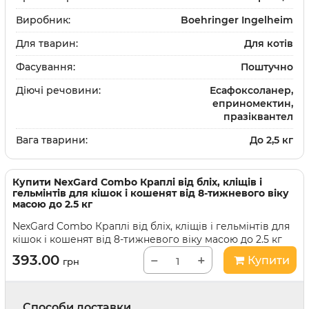
Виробник:
Boehringer Ingelheim
Для тварин:
Для котів
Фасування:
Поштучно
Діючі речовини:
Есафоксоланер,
еприномектин,
празіквантел
Вага тварини:
До 2,5 кг
Купити
NexGard Combo Краплі від бліх, кліщів і
гельмінтів для кішок і кошенят від 8-тижневого віку
масою до 2.5 кг
NexGard Combo Краплі від бліх, кліщів і гельмінтів для
кішок і кошенят від 8-тижневого віку масою до 2.5 кг
393.00
−
+
Купити
грн
Способи доставки