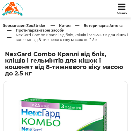
Меню
Зоомагазин ZooStrider
Котам
Ветеринарна Аптека
Протипаразитарні засоби
NexGard Combo Краплі від бліх, кліщів і гельмінтів для кішок і
кошенят від 8-тижневого віку масою до 2.5 кг
NexGard Combo Краплі від бліх,
кліщів і гельмінтів для кішок і
кошенят від 8-тижневого віку масою
до 2.5 кг