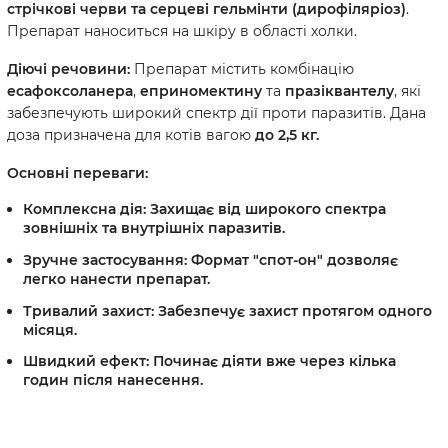
стрічкові черви та серцеві гельмінти (дирофіляріоз)
.
Препарат наноситься на шкіру в області холки.
Діючі речовини:
Препарат містить комбінацію
есафоксоланера
,
еприномектину
та
празіквантелу
, які
забезпечують широкий спектр дії проти паразитів. Дана
доза призначена для котів вагою
до 2,5 кг.
Основні переваги:
Комплексна дія:
Захищає від широкого спектра
зовнішніх та внутрішніх паразитів.
Зручне застосування:
Формат "спот-он" дозволяє
легко нанести препарат.
Тривалий захист:
Забезпечує захист протягом одного
місяця.
Швидкий ефект:
Починає діяти вже через кілька
годин після нанесення.