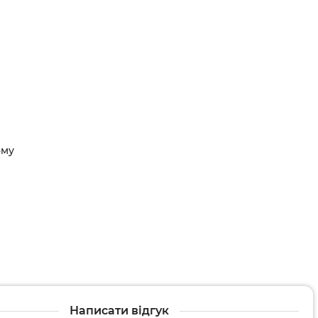
арати
и
ому
Написати відгук