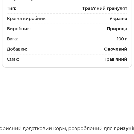
и
Шампуні
Тип:
Трав'яний гранулят
та щітки
Доглядова косметика
Країна виробник:
Україна
и
Парфуми та одеколон
Засоби для дому
Виробник:
Природа
ки
та щітки
Вага:
100 г
Добавки:
Овочевий
Смак:
Трав'яний
Вітаміни та добавки
Протипаразитарні зас
Дерматологічні препа
Препарати для очей та
Препарати для суглобі
Гастроентерологічні 
 корисний додатковий корм, розроблений для
гризуні