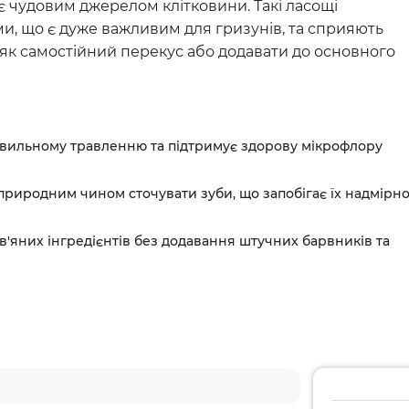
Серцево-судинні преп
 є чудовим джерелом клітковини. Такі ласощі
и, що є дуже важливим для гризунів, та сприяють
Урологічні препарати
як самостійний перекус або додавати до основного
Стоматологічні засоби
Антибіотики
Ветеринарні аксесуар
авильному травленню та підтримує здорову мікрофлору
природним чином сточувати зуби, що запобігає їх надмірн
'яних інгредієнтів без додавання штучних барвників та