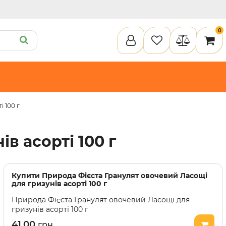
0
 100 г
ету
Пелюшки та підгузки
Кігтеточки
Засоби для догляду
Наповнювачи для клітки
в асорті 100 г
илки
Туалети та аксесуари
Спальні місця
Інструменти для догляду
Засоби для догляду
Наповнювачі для клітки
Купити
Природа Фієста Гранулят овочевий Ласощі
для гризунів асорті 100 г
Природа Фієста Гранулят овочевий Ласощі для
гризунів асорті 100 г
41.00
грн