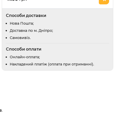
Відлякувачі та засоби від погризів
Засоби для привчання
Способи доставки
и
Заспокійливі засоби
Шампуні
Нова Пошта;
Доставка по м. Дніпро;
Доглядова косметика
Cамовивіз.
Парфуми і одеколони
Способи оплати
Онлайн-оплата;
Накладений платіж (оплата при отриманні).
оби
рати
 вух
в
препарати
в
.