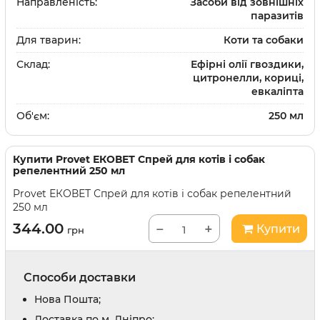
Направленість:
Засоби від зовнішніх
паразитів
Для тварин:
Коти та собаки
Склад:
Ефірні олії гвоздики,
цитронелли, кориці,
евкаліпта
Об'єм:
250 мл
Купити
Provet ЕКОВЕТ Спрей для котів і собак
репелентний 250 мл
Provet ЕКОВЕТ Спрей для котів і собак репелентний
250 мл
344.00
−
+
Купити
грн
Способи доставки
Нова Пошта;
Доставка по м. Дніпро;