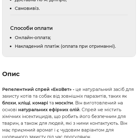
Cамовивіз.
Способи оплати
Онлайн-оплата;
Накладений платіж (оплата при отриманні).
Опис
Репелентний спрей «ЕкоВет» -
це натуральний засіб для
захисту котів та собак від зовнішніх паразитів, таких як
блохи
,
кліщі
,
комарі
та
москіти
. Він виготовлений на
основі
натуральних ефірних олій
. Спрей не містить
хімічних інсектицидів, що робить його безпечним для
тварин, а також для людей, які з ними контактують. Він
має приємний аромат і є чудовим варіантом для
щоденного захисту під час прогулянок.