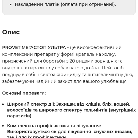
Накладений платіж (оплата при отриманні).
Опис
PROVET МЕГАСТОП УЛЬТРА
- це високоефективний
комплексний препарат у формі крапель на холку,
призначений для боротьби з 20 видами зовнішніх та
внутрішніх паразитів у собак вагою до 4 кг. Цей засіб
поєднує в собі інсектоакарицидну та антигельмінтну дію,
забезпечуючи надійний захист для вашого улюбленця.
Основні переваги:
Широкий спектр дії:
Захищає від кліщів, бліх, вошей,
волосоїдів та широкого спектру гельмінтів (внутрішніх
паразитів).
Комплексна профілактика та лікування:
Використовується як для лікування існуючих інвазій,
так і для їх профілактики.