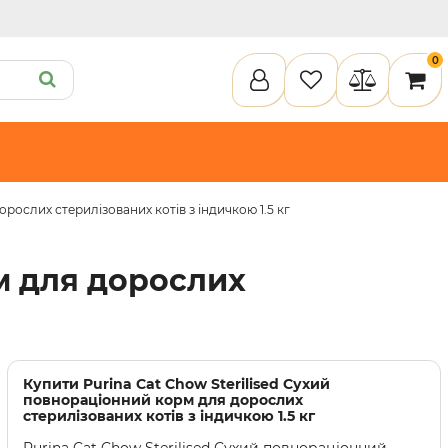
0
рослих стерилізованих котів з індичкою 1.5 кг
ету
Пелюшки та підгузки
Кігтеточки
Засоби для догляду
Наповнювачи для клітки
рм для дорослих
илки
Туалети та аксесуари
Спальні місця
Інструменти для догляду
Засоби для догляду
Наповнювачі для клітки
Купити
Purina Cat Chow Sterilised Сухий
повнораціонний корм для дорослих
стерилізованих котів з індичкою 1.5 кг