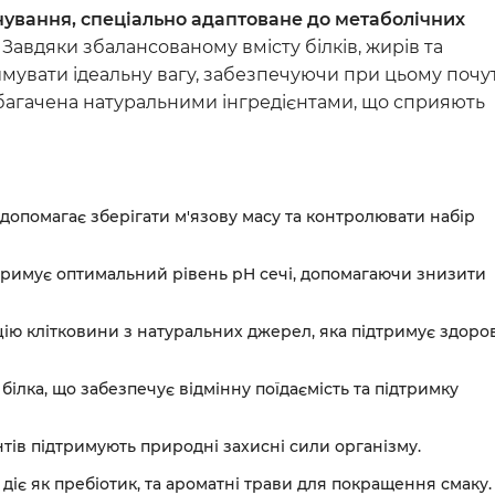
Серцево-судинні преп
ування, спеціально адаптоване до метаболічних
Урологічні препарати
. Завдяки збалансованому вмісту білків, жирів та
мувати ідеальну вагу, забезпечуючи при цьому почу
Стоматологічні засоби
збагачена натуральними інгредієнтами, що сприяють
Антибіотики
Ветеринарні аксесуар
 допомагає зберігати м'язову масу та контролювати набір
римує оптимальний рівень pH сечі, допомагаючи знизити
цію клітковини з натуральних джерел, яка підтримує здоро
лка, що забезпечує відмінну поїдаємість та підтримку
нтів підтримують природні захисні сили організму.
 діє як пребіотик, та ароматні трави для покращення смаку.