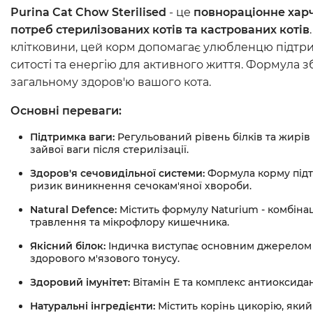
Purina Cat Chow Sterilised
- це
повнораціонне харч
потреб стерилізованих котів та кастрованих котів
клітковини, цей корм допомагає улюбленцю підтри
ситості та енергію для активного життя. Формула 
загальному здоров'ю вашого кота.
Основні переваги:
Підтримка ваги:
Регульований рівень білків та жирів
зайвої ваги після стерилізації.
Здоров'я сечовидільної системи:
Формула корму підт
ризик виникнення сечокам'яної хвороби.
Natural Defence:
Містить формулу Naturium - комбіна
травлення та мікрофлору кишечника.
Якісний білок:
Індичка виступає основним джерелом бі
здорового м'язового тонусу.
Здоровий імунітет:
Вітамін Е та комплекс антиоксида
Натуральні інгредієнти:
Містить корінь цикорію, який