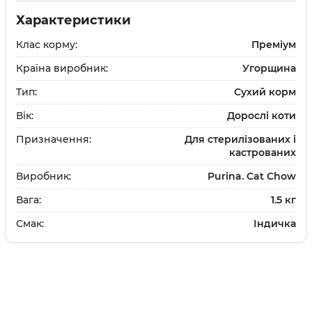
и
Шампуні
Характеристики
та щітки
Доглядова косметика
Клас корму:
Преміум
и
Парфуми та одеколон
Засоби для дому
Країна виробник:
Угорщина
ки
та щітки
Тип:
Сухий корм
Вік:
Дорослі коти
Призначення:
Для стерилізованих і
кастрованих
Вітаміни та добавки
Виробник:
Purina. Cat Chow
Протипаразитарні зас
Вага:
1.5 кг
Дерматологічні препа
Смак:
Індичка
Препарати для очей та
Препарати для суглобі
Гастроентерологічні 