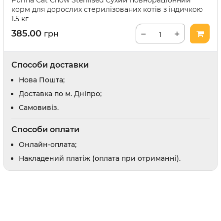
Purina Cat Chow Sterilised Сухий повнораціонний
корм для дорослих стерилізованих котів з індичкою
Відлякувачі та засоби від погризів
1.5 кг
Засоби для привчання
385.00
−
+
грн
и
Заспокійливі засоби
Шампуні
Доглядова косметика
Способи доставки
Парфуми і одеколони
Нова Пошта;
Доставка по м. Дніпро;
Cамовивіз.
Способи оплати
оби
Онлайн-оплата;
рати
Накладений платіж (оплата при отриманні).
 вух
в
препарати