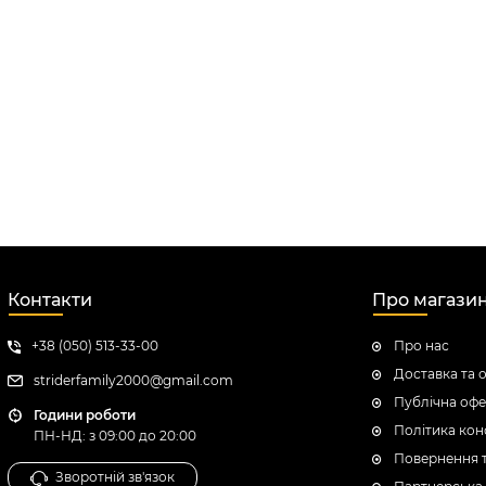
Контакти
Про магази
+38 (050) 513-33-00
Про нас
Доставка та 
striderfamily2000@gmail.com
Публічна офе
Години роботи
Політика кон
ПН-НД: з 09:00 до 20:00
Повернення 
Зворотній зв'язок