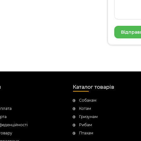
н
Каталог товарів
Собакам
оплата
Котам
рта
Гризунам
феденційності
Рибам
товару
Птахам