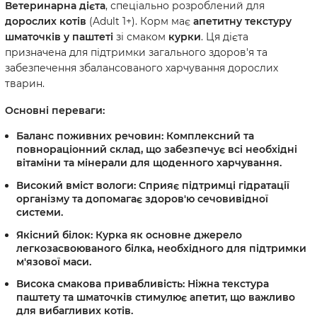
Ветеринарна дієта
, спеціально розроблений для
дорослих котів
(Adult 1+). Корм має
апетитну текстуру
шматочків у паштеті
зі смаком
курки
. Ця дієта
призначена для підтримки загального здоров'я та
забезпечення збалансованого харчування дорослих
тварин.
Основні переваги:
Баланс поживних речовин:
Комплексний та
повнораціонний склад
, що забезпечує всі необхідні
вітаміни та мінерали для щоденного харчування.
Високий вміст вологи:
Сприяє
підтримці гідратації
організму та допомагає здоров'ю сечовивідної
системи.
Якісний білок:
Курка
як основне джерело
легкозасвоюваного білка, необхідного для
підтримки
м'язової маси
.
Висока смакова привабливість:
Ніжна текстура
паштету та шматочків стимулює
апетит
, що важливо
для вибагливих котів.