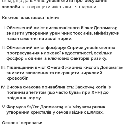
склад, що допомагає
уповільнити прогресування
хвороби
та покращити якість життя тварини.
Ключові властивості дієти:
Обмежений вміст високоякісного білка:
Допомагає
знизити утворення уремічних токсинів
, мінімізуючи
навантаження на хворі нирки.
Обмежений вміст фосфору:
Сприяє
уповільненню
прогресування
ниркової недостатності, оскільки
фосфор є одним із ключових факторів ризику.
Підвищений вміст Омега-3 жирних кислот:
Допомагає
знизити запалення
та покращити нирковий
кровообіг.
Висока смакова привабливість:
Заохочує котів із
поганим апетитом (що часто буває при ХНН) до
поїдання корму.
Формула St/Ox:
Допомагає мінімізувати ризик
утворення кристалів у сечовивідних шляхах.
Основні переваги: