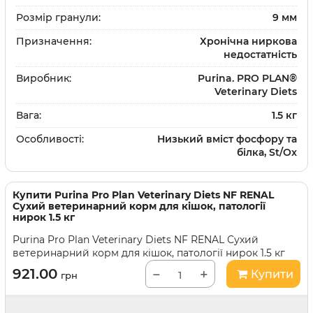
Розмір гранули:
9 мм
Призначення:
Хронічна ниркова
недостатність
Виробник:
Purina. PRO PLAN®
Veterinary Diets
Вага:
1.5 кг
Особливості:
Низький вміст фосфору та
білка, St/Ox
Купити
Purina Pro Plan Veterinary Diets NF RENAL
Сухий ветеринарний корм для кішок, патології
нирок 1.5 кг
Purina Pro Plan Veterinary Diets NF RENAL Сухий
ветеринарний корм для кішок, патології нирок 1.5 кг
921.00
−
+
Купити
грн