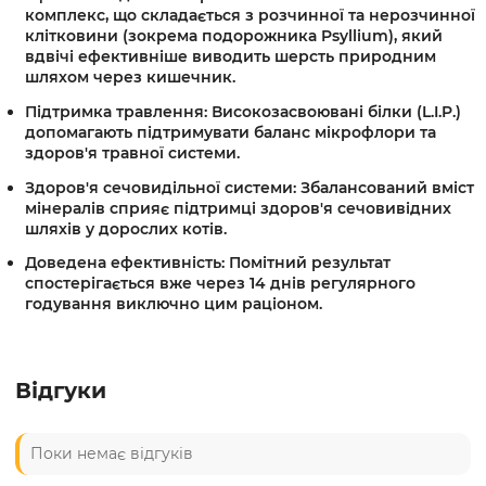
комплекс, що складається з розчинної та нерозчинної
клітковини (зокрема подорожника Psyllium), який
вдвічі ефективніше виводить шерсть природним
шляхом через кишечник.
Підтримка травлення:
Високозасвоювані білки (L.I.P.)
допомагають підтримувати баланс мікрофлори та
здоров'я травної системи.
Здоров'я сечовидільної системи:
Збалансований вміст
мінералів сприяє підтримці здоров'я сечовивідних
шляхів у дорослих котів.
Доведена ефективність:
Помітний результат
спостерігається вже через 14 днів регулярного
годування виключно цим раціоном.
Відгуки
Поки немає відгуків