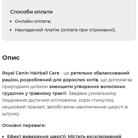
Способи оплати
Онлайн-оплата;
Накладений платіж (оплата при отриманні).
Опис
Royal Canin Hairball Care
- це
ретельно збалансований
раціон, розроблений для дорослих котів
, що допомагає
природним шляхом
зменшити утворення волосяних
грудочок у травному тракті
. Завдяки унікальному
поєднанню дієтичної клітковини, корм стимулює
кишковий транзит, запобігаючи накопиченню шерсті в
шлунку.
Основні переваги:
Ефект виведення шерсті:
Містить ексклюзивний