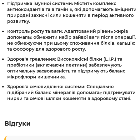
Підтримка імунної системи:
Містить комплекс
антиоксидантів та вітамін Е, які допомагають зміцнити
природні захисні сили кошеняти в період активного
розвитку.
Контроль росту та ваги:
Адаптований рівень жирів
допомагає обмежити набір зайвої ваги після операції,
не обмежуючи при цьому споживання білків, кальцію
та фосфору для здорового росту.
Здоров'я травлення:
Високоякісні білки (L.I.P.) та
пребіотики (включаючи пектини) забезпечують
оптимальну засвоюваність та підтримують баланс
мікрофлори кишечника.
Здоров'я сечовидільної системи:
Спеціально
підібраний баланс мінералів допомагає підтримувати
нирки та сечові шляхи кошеняти в здоровому стані.
Відгуки