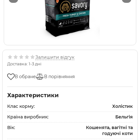
Залишити відгук
Доставка: 1-3 дні
В обране
В порівняння
Характеристики
Клас корму:
Холістик
Країна виробник:
Бельгія
Вік:
Кошенята, вагітні та
годуючі коти