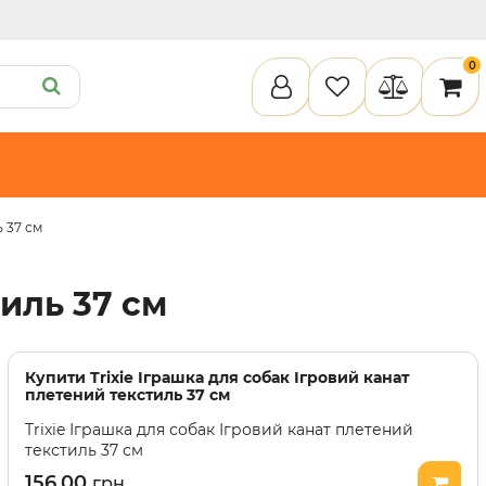
0
ь 37 см
ету
Пелюшки та підгузки
Кігтеточки
Засоби для догляду
Наповнювачи для клітки
тиль 37 см
илки
Туалети та аксесуари
Спальні місця
Інструменти для догляду
Засоби для догляду
Наповнювачі для клітки
Купити
Trixie Іграшка для собак Ігровий канат
плетений текстиль 37 см
Trixie Іграшка для собак Ігровий канат плетений
текстиль 37 см
156.00
грн