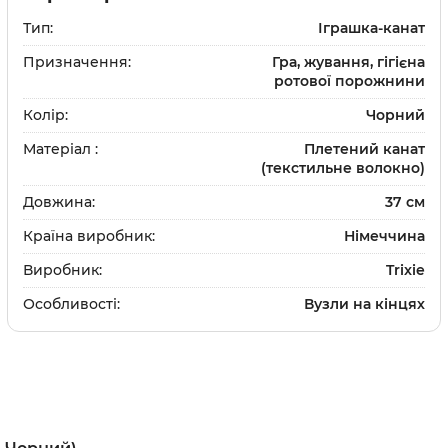
и
Шампуні
Тип:
Іграшка-канат
та щітки
Доглядова косметика
Призначення:
Гра, жування, гігієна
ротової порожнини
и
Парфуми та одеколон
Засоби для дому
Колір:
Чорний
ки
та щітки
Матеріал :
Плетений канат
(текстильне волокно)
Довжина:
37 см
Країна виробник:
Німеччина
Вітаміни та добавки
Виробник:
Trixie
Протипаразитарні зас
Особливості:
Вузли на кінцях
Дерматологічні препа
Препарати для очей та
Препарати для суглобі
Гастроентерологічні 