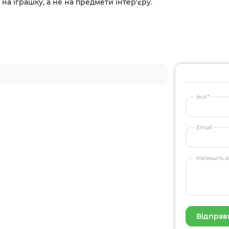
а іграшку, а не на предмети інтер'єру.
Ім'я*
Email
Напишіть в