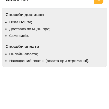
Відлякувачі та засоби від погризів
Засоби для привчання
Способи доставки
и
Заспокійливі засоби
Шампуні
Нова Пошта;
Доставка по м. Дніпро;
Доглядова косметика
Cамовивіз.
Парфуми і одеколони
Способи оплати
Онлайн-оплата;
Накладений платіж (оплата при отриманні).
оби
рати
 вух
в
препарати