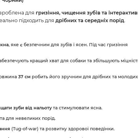
, Чорний)
Серцево-судинні преп
Урологічні препарати
озроблена для
гризіння, чищення зубів та інтеракти
деально підходить для
дрібних та середніх порід
.
Стоматологічні засоби
Антибіотики
Ветеринарні аксесуар
окна
, яке є безпечним для зубів і ясен. Під час гризіння
забезпечують кращий хват для собаки та збільшують міцніст
 довжина
37 см
робить його зручним для дрібних та молодих
щати зуби від нальоту
та стимулювати ясна.
та для невеликих порід.
вання
(Tug-of-war) та розвитку здорової поведінки.