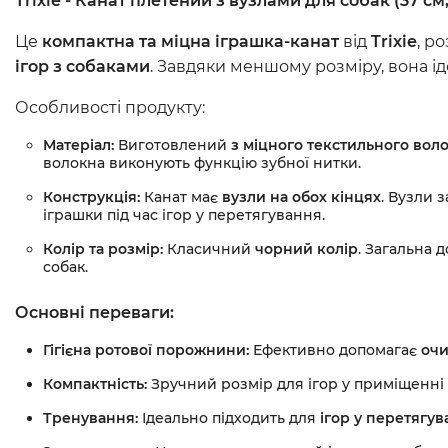
Trixie - Канат плетений з вузлами для собак (37 см
Це
компактна та міцна іграшка-канат
від
Trixie
, р
ігор з собаками
. Завдяки меншому розміру, вона і
Особливості продукту:
Матеріал:
Виготовлений
з міцного текстильного вол
волокна виконують функцію зубної нитки.
Конструкція:
Канат має
вузли на обох кінцях
. Вузли 
іграшки під час ігор у перетягування.
Колір та розмір:
Класичний
чорний колір
. Загальна
собак.
Основні переваги:
Гігієна ротової порожнини:
Ефективно допомагає
очи
Компактність:
Зручний розмір для ігор у приміщенні 
Тренування:
Ідеально підходить для
ігор у перетягу