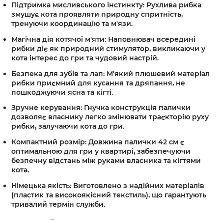
Підтримка мисливського інстинкту:
Рухлива рибка
змушує кота проявляти природну спритність,
тренуючи координацію та м'язи.
Магічна дія котячої м'яти:
Наповнювач всередині
рибки діє як природний стимулятор, викликаючи у
кота інтерес до гри та чудовий настрій.
Безпека для зубів та лап:
М'який плюшевий матеріал
рибки приємний для кусання та дряпання, не
пошкоджуючи ясна та кігті.
Зручне керування:
Гнучка конструкція палички
дозволяє власнику легко змінювати траєкторію руху
рибки, залучаючи кота до гри.
Компактний розмір:
Довжина палички 42 см є
оптимальною для гри у квартирі, забезпечуючи
безпечну відстань між руками власника та кігтями
кота.
Німецька якість:
Виготовлено з надійних матеріалів
(пластик та високоякісний текстиль), що гарантують
тривалий термін служби.