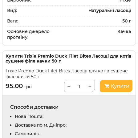
Виробник:
Trixie
Вид:
Натуральні ласощі
Вага:
50 г
Основне джерело
Качка
протеїну:
Купити
Trixie Premio Duck Filet Bites Ласощі для котів
сушене філе качки 50 г
Trixie Premio Duck Filet Bites Ласощі для котів сушене
філе качки 50 г
95.00
−
+
Купити
грн
Способи доставки
Нова Пошта;
Доставка по м. Дніпро;
Cамовивіз.