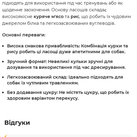
підходять для використання під час тренувань або як
щоденне заохочення. Основу ласощів складає
високоякісне
куряче м'ясо
та
рис
, що робить їх чудовим
джерелом білка та легкозасвоюваних вуглеводів.
Основні переваги:
Висока смакова привабливість:
Комбінація курки та
рису робить ці ласощі дуже апетитними для собак.
Зручний формат:
Невеликі кульки зручні для
дозування та використання під час дресирування.
Легкозасвоюваний склад:
Ідеально підходять для
собак із чутливим травленням.
Без додавання цукру:
Не містять цукру, що робить їх
здоровим варіантом перекусу.
Відгуки