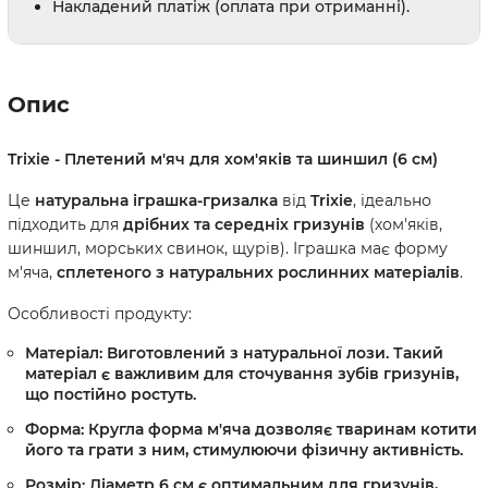
Накладений платіж (оплата при отриманні).
Опис
Trixie - Плетений м'яч для хом'яків та шиншил (6 см)
Це
натуральна іграшка-гризалка
від
Trixie
, ідеально
підходить для
дрібних та середніх гризунів
(хом'яків,
шиншил, морських свинок, щурів). Іграшка має форму
м'яча,
сплетеного з натуральних рослинних матеріалів
.
Особливості продукту:
Матеріал:
Виготовлений з
натуральної лози
. Такий
матеріал є важливим для сточування зубів гризунів,
що постійно ростуть.
Форма:
Кругла форма м'яча дозволяє тваринам
котити
його та
грати
з ним, стимулюючи фізичну активність.
Розмір:
Діаметр
6 см
є оптимальним для гризунів,