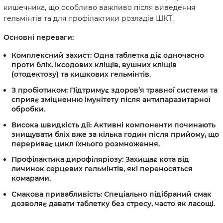
кишечника, що особливо важливо після виведення
гельмінтів та для профілактики розладів ШКТ.
Основні переваги:
Комплексний захист:
Одна таблетка діє одночасно
проти бліх, іксодових кліщів, вушних кліщів
(отодектозу) та кишкових гельмінтів.
З пробіотиком:
Підтримує здоров’я травної системи та
сприяє зміцненню імунітету після антипаразитарної
обробки.
Висока швидкість дії:
Активні компоненти починають
знищувати бліх вже за кілька годин після прийому, що
перериває цикл їхнього розмноження.
Профілактика дирофіляріозу:
Захищає кота від
личинок серцевих гельмінтів, які переносяться
комарами.
Смакова привабливість:
Спеціально підібраний смак
дозволяє давати таблетку без стресу, часто як ласощі.