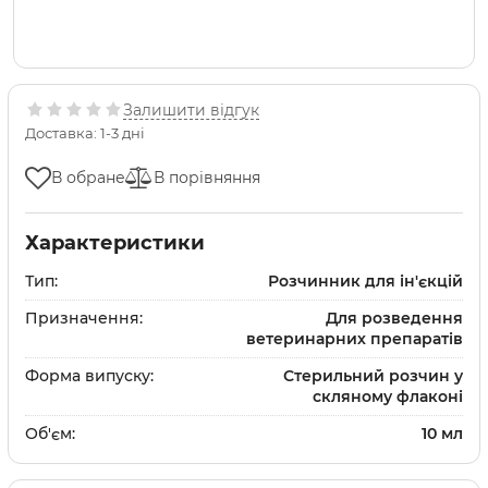
Залишити відгук
Доставка: 1-3 дні
В обране
В порівняння
Характеристики
Тип:
Розчинник для ін'єкцій
Призначення:
Для розведення
ветеринарних препаратів
Форма випуску:
Стерильний розчин у
скляному флаконі
Об'єм:
10 мл