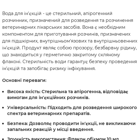
Вода для ін'єкцій - це стерильний, апірогенний
розчинник, призначений для розведення та розчинення
ветеринарних лікарських засобів. Вона є необхідним
компонентом для приготування розчинів, призначених
для підшкірних, внутрішньом'язових та внутрішньовенних
ін'єкцій. Продукт являє собою прозору, безбарвну рідину,
що знаходиться у герметично закритому скляному
флаконі. Стерильність води гарантує безпеку проведення
ін'єкцій та запобігає ризику інфікування.
Основні переваги:
Висока якість:
Стерильна та апірогенна, відповідає
вимогам для ін'єкційних розчинів.
Універсальність:
Підходить для розведення широкого
спектра ветеринарних препаратів.
Безпека:
Дозволяє проводити ін'єкції, не викликаючи
запальних реакцій у місці введення.
Зручність використання:
Флакон об'ємом 10 мл