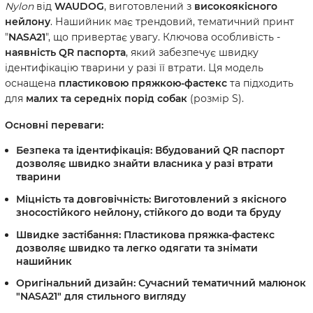
Nylon
від
WAUDOG
, виготовлений з
високоякісного
нейлону
. Нашийник має трендовий, тематичний принт
"
NASA21
", що привертає увагу. Ключова особливість -
наявність QR паспорта
, який забезпечує швидку
ідентифікацію тварини у разі її втрати. Ця модель
оснащена
пластиковою пряжкою-фастекс
та підходить
для
малих та середніх порід собак
(розмір S).
Основні переваги:
Безпека та ідентифікація:
Вбудований QR паспорт
дозволяє швидко знайти власника у разі втрати
тварини
Міцність та довговічність:
Виготовлений з якісного
зносостійкого нейлону, стійкого до води та бруду
Швидке застібання:
Пластикова пряжка-фастекс
дозволяє швидко та легко одягати та знімати
нашийник
Оригінальний дизайн:
Сучасний тематичний малюнок
"NASA21" для стильного вигляду