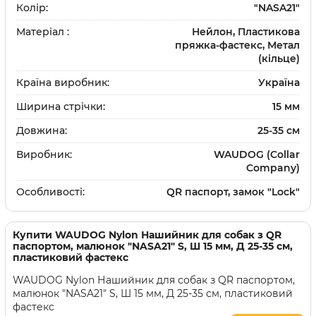
Колір:
"NASA21"
Матеріал :
Нейлон, Пластикова
пряжка-фастекс, Метал
(кільце)
Країна виробник:
Україна
Ширина стрічки:
15 мм
Довжина:
25-35 см
Виробник:
WAUDOG (Collar
Company)
Особливості:
QR паспорт, замок "Lock"
Купити
WAUDOG Nylon Нашийник для собак з QR
паспортом, малюнок "NASA21" S, Ш 15 мм, Д 25-35 см,
пластиковий фастекс
WAUDOG Nylon Нашийник для собак з QR паспортом,
малюнок "NASA21" S, Ш 15 мм, Д 25-35 см, пластиковий
фастекс