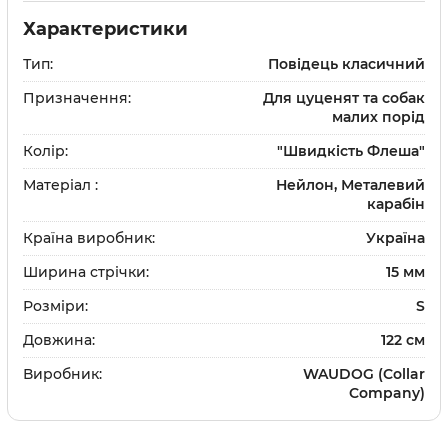
и
Шампуні
Характеристики
та щітки
Доглядова косметика
Тип:
Повідець класичний
и
Парфуми та одеколон
Засоби для дому
Призначення:
Для цуценят та собак
малих порід
ки
та щітки
Колір:
"Швидкість Флеша"
Матеріал :
Нейлон, Металевий
карабін
Країна виробник:
Україна
Вітаміни та добавки
Ширина стрічки:
15 мм
Протипаразитарні зас
Розміри:
S
Дерматологічні препа
Довжина:
122 см
Препарати для очей та
Виробник:
WAUDOG (Collar
Препарати для суглобі
Company)
Гастроентерологічні 