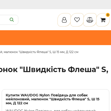
0
 малюнок "Швидкість Флеша" S, Ш 15 мм, Д 122 см
ету
Пелюшки та підгузки
Кігтеточки
Засоби для догляду
Наповнювачи для клітки
нок "Швидкість Флеша" S,
илки
Туалети та аксесуари
Спальні місця
Інструменти для догляду
Засоби для догляду
Наповнювачі для клітки
Купити
WAUDOG Nylon Повідець для собак
нейлоновий, малюнок "Швидкість Флеша" S, Ш 15
мм, Д 122 см