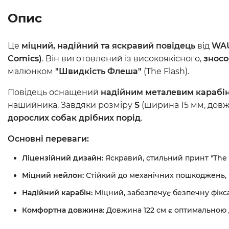
Опис
Це
міцний, надійний та яскравий повідець
від
WA
Comics)
. Він виготовлений із високоякісного,
зносо
малюнком
"Швидкість Флеша"
(The Flash).
Повідець оснащений
надійним металевим карабі
нашийника. Завдяки розміру
S
(ширина 15 мм, довжи
дорослих собак дрібних порід
.
Основні переваги:
Ліцензійний дизайн:
Яскравий, стильний принт "The 
Міцний нейлон:
Стійкий до механічних пошкоджень, н
Надійний карабін:
Міцний, забезпечує безпечну фікс
Комфортна довжина:
Довжина 122 см є оптимальною д