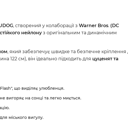
Серцево-судинні преп
Урологічні препарати
Стоматологічні засоби
UDOG
, створений у колаборації з
Warner Bros
.
(DC
Антибіотики
стійкого нейлону
з оригінальним та динамічним
Ветеринарні аксесуар
ном
, який забезпечує швидке та безпечне кріплення
на 122 см), він ідеально підходить для
цуценят та
Flash", що виділяє улюбленця.
е вигоряє на сонці та легко миється.
ацію.
ля міського вигулу.