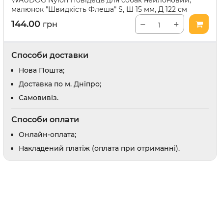
WAUDOG Nylon Повідець для собак нейлоновий,
малюнок "Швидкість Флеша" S, Ш 15 мм, Д 122 см
Відлякувачі та засоби від погризів
144.00
−
+
грн
Засоби для привчання
и
Заспокійливі засоби
Шампуні
Способи доставки
Доглядова косметика
Нова Пошта;
Парфуми і одеколони
Доставка по м. Дніпро;
Cамовивіз.
Способи оплати
Онлайн-оплата;
оби
Накладений платіж (оплата при отриманні).
рати
 вух
в
препарати