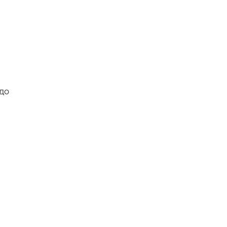
арати
и
 до