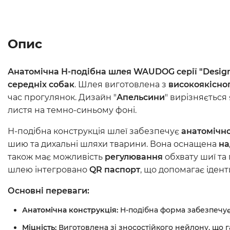
Опис
Анатомічна Н-подібна шлея WAUDOG серії "Desig
середніх собак
. Шлея виготовлена з
високоякісно
час прогулянок. Дизайн "
Апельсини
" вирізняється
листя на темно-синьому фоні.
Н-подібна конструкція шлеї забезпечує
анатомічн
шию та дихальні шляхи тварини. Вона оснащена
на
також має можливість
регулювання
обхвату шиї та
шлею інтегровано
QR паспорт
, що допомагає іден
Основні переваги:
Анатомічна конструкція:
Н-подібна форма забезпечує
Міцність:
Виготовлена зі зносостійкого нейлону, що 