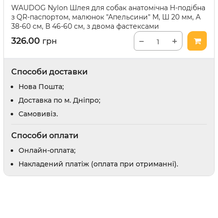
WAUDOG Nylon Шлея для собак анатомічна H-подібна
Відлякувачі та засоби від погризів
з QR-паспортом, малюнок "Апельсини" М, Ш 20 мм, А
Засоби для привчання
38-60 см, В 46-60 см, з двома фастексами
326.00
−
+
грн
и
Заспокійливі засоби
Шампуні
Доглядова косметика
Способи доставки
Парфуми і одеколони
Нова Пошта;
Доставка по м. Дніпро;
Cамовивіз.
Способи оплати
оби
Онлайн-оплата;
рати
Накладений платіж (оплата при отриманні).
 вух
в
препарати