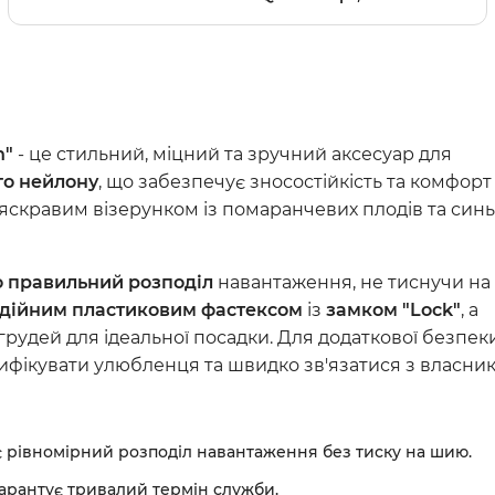
Серцево-судинні преп
Урологічні препарати
Стоматологічні засоби
Антибіотики
Ветеринарні аксесуар
n"
- це стильний, міцний та зручний аксесуар для
го нейлону
, що забезпечує зносостійкість та комфорт
 яскравим візерунком із помаранчевих плодів та син
о правильний розподіл
навантаження, не тиснучи на
дійним пластиковим фастексом
із
замком "Lock"
, а
 грудей для ідеальної посадки. Для додаткової безпек
тифікувати улюбленця та швидко зв'язатися з власни
 рівномірний розподіл навантаження без тиску на шию.
гарантує тривалий термін служби.