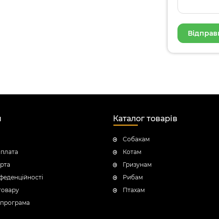
н
Каталог товарів
Собакам
оплата
Котам
рта
Гризунам
феденційності
Рибам
товару
Птахам
 програма