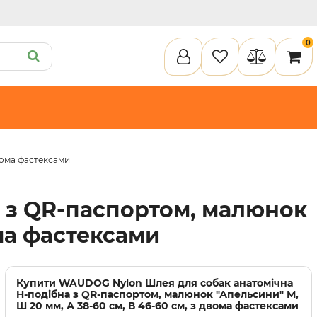
0
вома фастексами
ету
Пелюшки та підгузки
Кігтеточки
Засоби для догляду
Наповнювачи для клітки
илки
Туалети та аксесуари
Спальні місця
Інструменти для догляду
 з QR-паспортом, малюнок
Засоби для догляду
Наповнювачі для клітки
ома фастексами
Купити
WAUDOG Nylon Шлея для собак анатомічна
H-подібна з QR-паспортом, малюнок "Апельсини" М,
Ш 20 мм, А 38-60 см, В 46-60 см, з двома фастексами