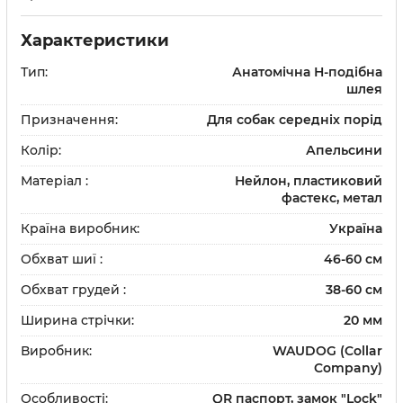
и
Шампуні
Характеристики
та щітки
Доглядова косметика
Тип:
Анатомічна Н-подібна
и
Парфуми та одеколон
Засоби для дому
шлея
ки
та щітки
Призначення:
Для собак середніх порід
Колір:
Апельсини
Матеріал :
Нейлон, пластиковий
фастекс, метал
Вітаміни та добавки
Країна виробник:
Україна
Протипаразитарні зас
Обхват шиї :
46-60 см
Дерматологічні препа
Обхват грудей :
38-60 см
Препарати для очей та
Ширина стрічки:
20 мм
Препарати для суглобі
Виробник:
WAUDOG (Collar
Company)
Гастроентерологічні 
Особливості:
QR паспорт, замок "Lock"