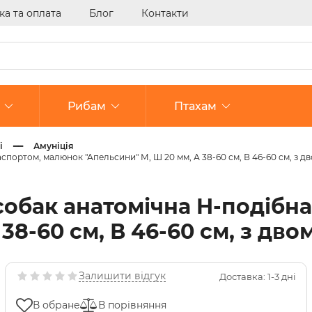
ка та оплата
Блог
Контакти
Рибам
Птахам
і
Амуніція
ортом, малюнок "Апельсини" М, Ш 20 мм, А 38-60 см, В 46-60 см, з д
та добавки
та добавки
та добавки
Спальні місця
Наповнювачі для туал
Аксесуари для клітки
Аксесуари для клітки
азитарні засоби
азитарні засоби
Охолоджувальні підст
Туалети та аксесуари
Клітки та переноски
бак анатомічна H-подібна
огічні препарати
Клітки і вольєри
Засоби для догляду
38-60 см, В 46-60 см, з дв
и для очей та вух
терологічні препарати
Залишити відгук
Доставка: 1-3 дні
ні препарати
В обране
В порівняння
рні аксесуари