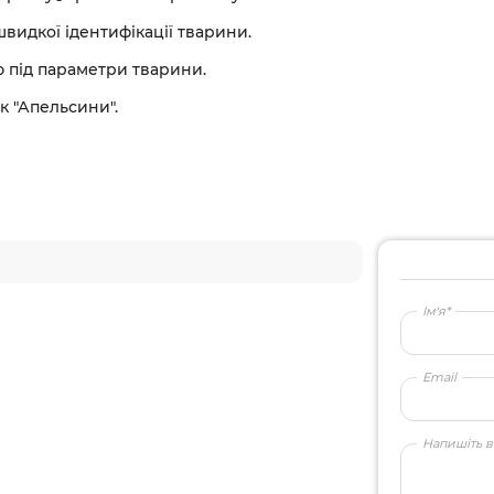
видкої ідентифікації тварини.
ю під параметри тварини.
 "Апельсини".
Ім'я*
Email
Напишіть в