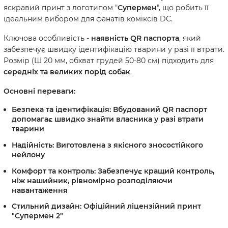
яскравий принт з логотипом "
Супермен
", що робить її
ідеальним вибором для фанатів коміксів DC.
Ключова особливість -
наявність QR паспорта
, який
забезпечує швидку ідентифікацію тварини у разі її втрати.
Розмір (Ш 20 мм, обхват грудей 50-80 см) підходить для
середніх та великих порід собак
.
Основні переваги:
Безпека та ідентифікація:
Вбудований QR паспорт
допомагає швидко знайти власника у разі втрати
тварини
Надійність:
Виготовлена з якісного зносостійкого
нейлону
Комфорт та контроль:
Забезпечує кращий контроль,
ніж нашийник, рівномірно розподіляючи
навантаження
Стильний дизайн:
Офіційний ліцензійний принт
"Супермен 2"