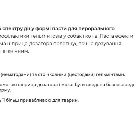
Серцево-судинні преп
Урологічні препарати
Стоматологічні засоби
спектру дії у формі пасти для перорального
Антибіотики
офілактики гельмінтозів у собак і котів. Паста ефект
Ветеринарні аксесуар
форма шприца-дозатора полегшує точне дозування
гігієнічним.
(нематодами) та стрічковими (цестодами) гельмінтами.
опомогою шприца-дозатора і може бути введена безпосеред
орму.
 її більш привабливою для тварин.