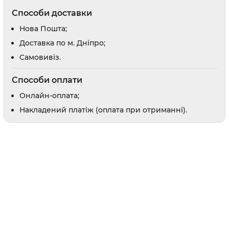
Відлякувачі та засоби від погризів
Способи доставки
Засоби для привчання
Нова Пошта;
Доставка по м. Дніпро;
и
Заспокійливі засоби
Шампуні
Cамовивіз.
Доглядова косметика
Парфуми і одеколони
Способи оплати
Онлайн-оплата;
Накладений платіж (оплата при отриманні).
оби
рати
 вух
в
препарати